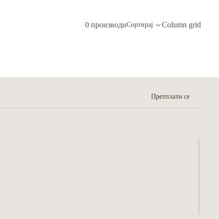
0 производи
Column grid
Сортирај
Претплати се