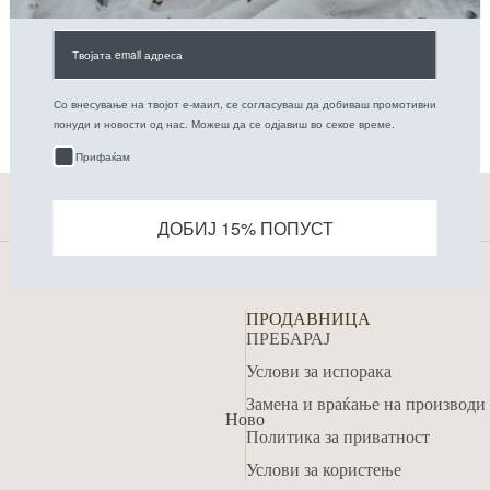
Не се пронајдени производи.
Со внесување на твојот е-маил, се согласуваш да добиваш промотивни
понуди и новости од нас. Можеш да се одјавиш во секое време.
Try using fewer filters, or
clear all filters
.
Прифаќам
ДОБИЈ 15% ПОПУСТ
ПРОДАВНИЦА
ПРЕБАРАЈ
Услови за испорака
Refund policy
Замена и враќање на производи
Ново
Privacy policy
Политика за приватност
Terms of service
Услови за користење
Shipping policy