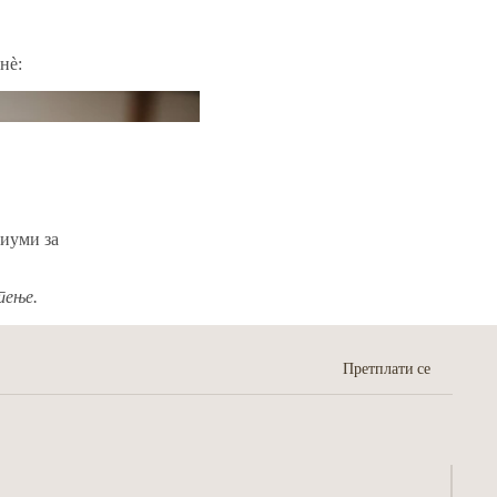
нѐ:
диуми за
тење.
Претплати се