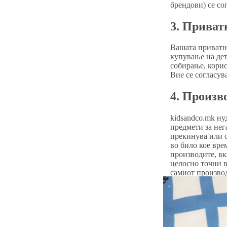
брендови) се со
3. Приват
Вашата приватно
купување на дет
собирање, корис
Вие се согласув
4. Произв
kidsandco.mk ну
предмети за не
прекинува или о
во било кое вре
производите, вк
целосно точни в
самиот производ
цуцли и сл.).
5. Безбед
Сите производи 