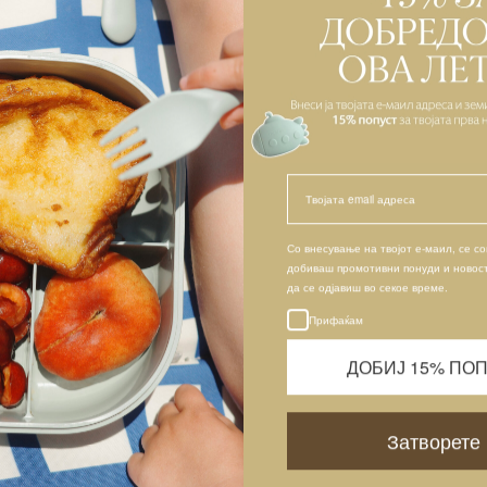
елевантните стандарди на производителите. Возрасните ознаки (н
епораки на производителот и мора да се почитуваат. Лакoнтрол
рност за штети кои произлегуваат од употреба на производот сп
роизводителот или на возрасната ознака.
оди на преднарачка
 се на преднарачка не подлежат на веќе постоечки попусти, вау
уди. Цената наведена за преднарачка е фиксна и не подлежи на
ковни кампањи.
е
Со внесување на твојот е-маил, се с
добиваш промотивни понуди и новос
да се одјавиш во секое време.
е извршуваат во македонски денари (MKD). Ги прифаќаме следн
Подароци
ни и дебитни картички (Visa, Mastercard) и плаќање при достава 
Прифаќам
артичните плаќања се обработуваат преку процесорот за плаќање 
ts by Stripe) и ние не чуваме никакви информации за вашата кар
ДОБИЈ 15% ПО
те 4 цифри и провајдерот (Visa или Mastercard). Со потврдување
 согласувате да ги платите сите трошоци поврзани со неа, вклучу
оштарина.
Затворете
чувања за плаќање при достава