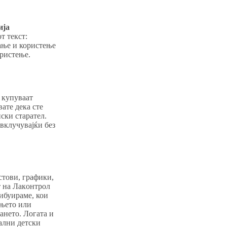
ија
т текст:
ање и користење
ористење.
 купуваат
ате дека сте
ски старател.
вклучувајќи без
стови, графики,
т на Лакoнтрол
ибуираме, кои
ањето или
ането. Логата и
ални детски