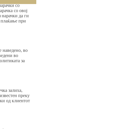
нарачки со
арачка со овој
) нарачки да ги
а плаќање при
 наведено, во
ведени во
олитиката за
чка залиха,
 известен преку
чки од клиентот