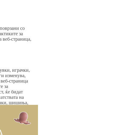
 поврзани со
актиките за
а веб-страница,
увки, играчки,
ги изменува,
 веб-страница
е за
т, ќе бидат
атствата на
ачки, шишиња,
 децата и се во