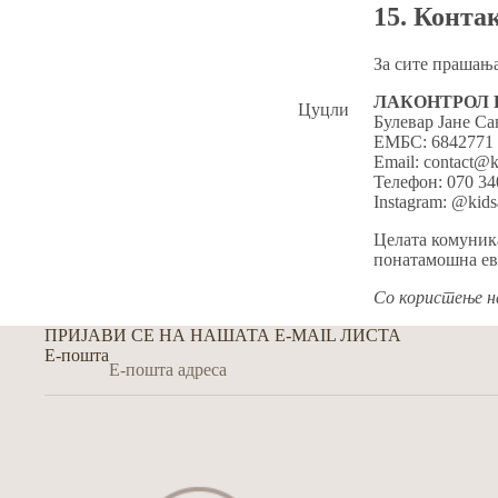
15. Конт
За сите прашања
ЛАКОНТРОЛ 
Цуцли
Булевар Јане Са
ЕМБС: 6842771 
Држачи за цуцли
Email: contact@
Телефон: 070 34
Четки за заби
Instagram: @kid
Глодалки
Целата комуника
Текстил за бебе
понатамошна ев
Додатоци за бебе
Со користење на
Козметика
ПРИЈАВИ СЕ НА НАШАТА E-MAIL ЛИСТА
Е-пошта