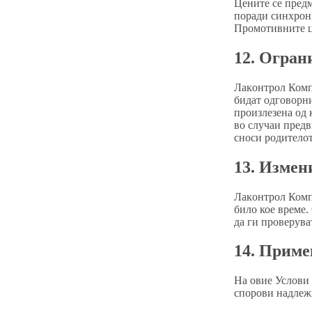
Цените се пред
поради синхрони
Промотивните це
12. Огран
Лакoнтрол Комп
бидат одговорни
произлезена од 
во случаи предв
сноси родителот
13. Измен
Лакoнтрол Комп
било кое време.
да ги проверува
14. Приме
На овие Услови 
спорови надлежн