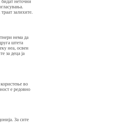
а бидат неточни
огласувања.
траат залихите.
тнери нема да
друга штета
еку неа, освен
е за деца ја
 користење во
рност е редовно
онија. За сите