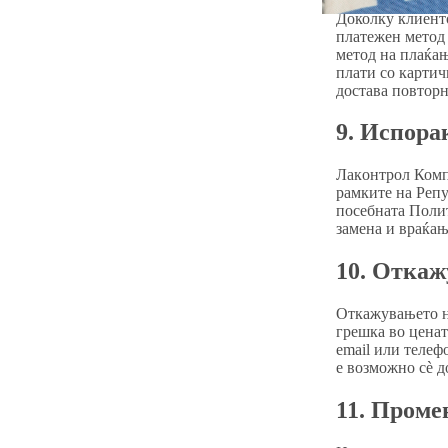
Доколку клиенто
платежен метод 
метод на плаќањ
плати со картич
достава повторн
9. Испора
Лакoнтрол Комп
рамките на Репу
посебната Полит
замена и враќањ
10. Откаж
Откажувањето на
грешка во ценат
email или телеф
е возможно сè д
11. Проме