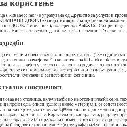
за користење
ца („kidsandco.mk") е управувана од
Друштво за услуги и тргов
ОМПАНИ ДООЕЛ експорт-импорт Скопје
(во понатамошнио
пани ДООЕЛ" или „ние"), под брендот
Kids&Co
. Со пристапув
аница, Вие се согласувате да ги почитувате следниве Услови за к
одредби
ца е наменета првенствено за полнолетни лица (18+ години) кои
ца, доенчиња и семејства. Со користење на kidsandco.mk потврдув
ини или дека дејствувате со согласност на родител, односно закон
користење се применуваат за сите корисници на веб-страницата, 
осетители, купувачи и регистрирани корисници.
ктуална сопственост
а оваа веб-страница, вклучувајќи но не ограничувајќи се на тек
и на производи, описи, аудио и видео материјали, се сопственос
Ново
или на партнерските детски брендови чии производи ги дистр
ните права на користење. Користењето, копирањето, репродуцир
 на содржините без претходна писмена согласност е строго забр
и на брендовите кои ги нудиме (вклучувајќи меѓународни и лок