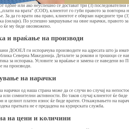
т одбие или ако неуспешно се достават три (3) последователни 
„плати на врата" (COD), клиентот го губи правото за повторна н
е. За да го врати ова право, клиентот е обврзан наредните три (3
ка (онлајн). По успешно завршување на овие нарачки, правото з
о ќе му биде овозможено.
ка и враќање на производи
ани ДООЕЛ ги испорачува производите на адресата што ја имате
блика Северна Македонија. Деталите за рокови и трошоци се на
ика за испорака. Условите за враќање и замена се наведени во П
е на производи.
ување на нарачки
 нарачки од наша страна може да се случи во случај на непостое
а или сомнителни активности. Во таков случај клиентот ќе биде
он и целиот платен износ ќе биде вратен. Откажувањето на нара
одека пратката не е предадена на курирската служба.
на на цени и количини