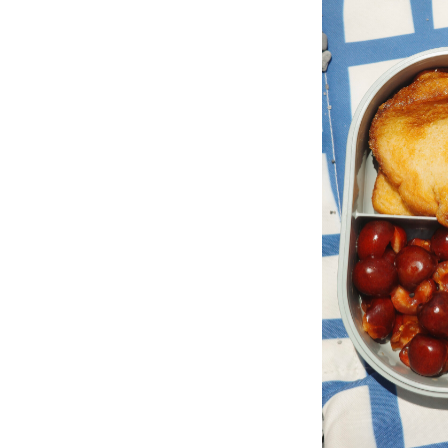
согласност со р
раѓање") се пр
не сноси одгово
упатствата на п
6. Произв
Производите што
промотивни пон
поврзани со те
7. Плаќањ
Сите плаќања с
плаќање: кредит
on Delivery). К
(Shopify Paymen
името, последни
нарачка, Вие се
производот и п
8. Ограни