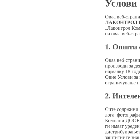
Услови 
Оваа веб-страни
ЛАКОНТРОЛ К
„Лакoнтрол Ком
на оваа веб-стр
1. Општи 
Оваа веб-страни
производи за де
најмалку 18 год
Овие Услови за 
ограничување п
2. Интеле
Сите содржини н
лога, фотографи
Компани ДООЕЛ 
ги имаат уреде
дистрибуирањето
заштитните знац