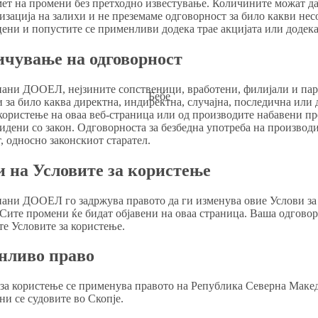
мет на промени без претходно известување. Количините можат д
зација на залихи и не преземаме одговорност за било какви нес
ни и попустите се применливи додека трае акцијата или додека 
ичување на одговорност
ани ДООЕЛ, нејзините сопственици, вработени, филијали и пар
Бебе
 за било каква директна, индиректна, случајна, последична или 
користење на оваа веб-страница или од производите набавени пр
идени со закон. Одговорноста за безбедна употреба на производит
, односно законскиот старател.
и на Условите за користење
ани ДООЕЛ го задржува правото да ги изменува овие Услови за
 Сите промени ќе бидат објавени на оваа страница. Ваша одгово
те Условите за користење.
нливо право
за користење се применува правото на Република Северна Макед
и се судовите во Скопје.