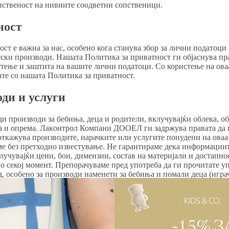
пственост на нивните соодветни сопственици.
ност
ст е важна за нас, особено кога станува збор за лични податоци
ски производи. Нашата Политика за приватност ги објаснува пр
тење и заштита на вашите лични податоци. Со користење на ова
ате со нашата Политика за приватност.
оди и услуги
ди производи за бебиња, деца и родители, вклучувајќи облека, об
га и опрема. Лакoнтрол Компани ДООЕЛ ги задржува правата да 
ткажува производите, нарачките или услугите понудени на оваа
ме без претходно известување. Не гарантираме дека информациит
лучувајќи цени, бои, димензии, состав на материјали и достапнос
о секој момент. Препорачуваме пред употреба да ги прочитате уп
, особено за производи наменети за бебиња и помали деца (игр
ност на детски производи
кои ги нудиме се избрани со посебно внимание на безбедноста на