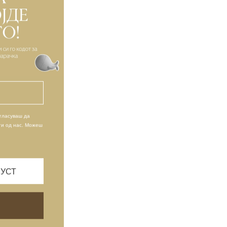
пр. „3+", „од
 Компани ДООЕЛ
ротивно на
чери или други
 промени
огласуваш да
ти од нас. Можеш
ите начини на
на врата (Cash
на Shopify
тичка освен
ПУСТ
 на вашата
вајќи цена на