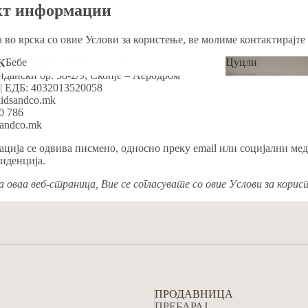
акт информации
 во врска со овие Услови за користење, ве молиме контактирајте 
Бебе
Цуцли
КОМПАНИ ДООЕЛ Скопје
ндански бр. 58-2/9, Скопје – Аеродром
Бебе
Цуцли
| ЕДБ: 4032013520058
kidsandco.mk
0 786
sandco.mk
ција се одвива писмено, односно преку email или социјални ме
иденција.
 оваа веб-страница, Вие се согласувате со овие Услови за корис
ПРОДАВНИЦА
ПРЕБАРАЈ