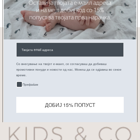
Be the first to write a review
WRITE A REVIEW
No items found
ПРИЈАВИ СЕ НА НАШАТА E-MAIL ЛИСТА
Е-пошта
Претплати се
Со внесување на твојот е-маил, се согласуваш да добиваш
промотивни понуди и новости од нас. Можеш да се одјавиш во секое
време.
Прифаќам
ДОБИЈ 15% ПОПУСТ