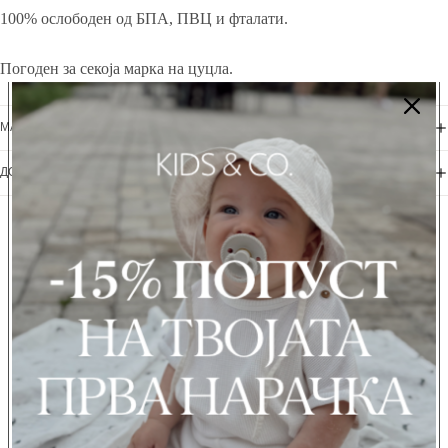
100% ослободен од БПА, ПВЦ и фталати.
Погоден за секоја марка на цуцла.
МАТЕРИЈАЛИ + НЕГА
ДОСТАВА + ВРАЌАЊЕ
Можеби ќе ви се допадне...
ИСКУСТВА НА РОДИТЕЛИТЕ