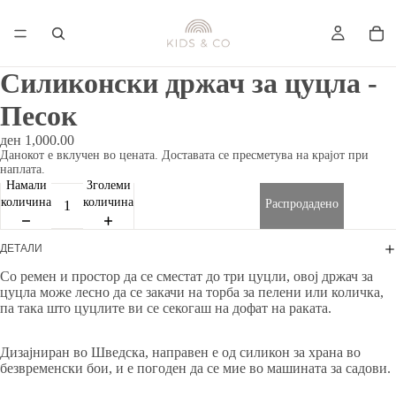
Силиконски држач за цуцла -
Песок
ден 1,000.00
Данокот е вклучен во цената. Доставата се пресметува на крајот при
наплата.
Намали
Зголеми
количина
количина
Распродадено
ДЕТАЛИ
Со ремен и простор да се сместат до три цуцли, овој држач за
цуцла може лесно да се закачи на торба за пелени или количка,
па така што цуцлите ви се секогаш на дофат на раката.
Дизајниран во Шведска, направен е од силикон за храна во
безвременски бои, и е погоден да се мие во машината за садови.