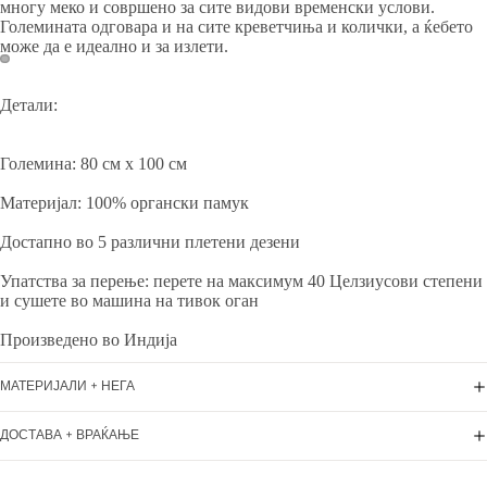
многу меко и совршено за сите видови временски услови.
Големината одговара и на сите креветчиња и колички, а ќебето
може да е идеално и за излети.
Детали:
Големина: 80 см x 100 cм
Материјал: 100% органски памук
Достапно во 5 различни плетени дезени
Упатства за перење: перете на максимум 40 Целзиусови степени
и сушете во машина на тивок оган
Произведено во Индија
МАТЕРИЈАЛИ + НЕГА
ДОСТАВА + ВРАЌАЊЕ