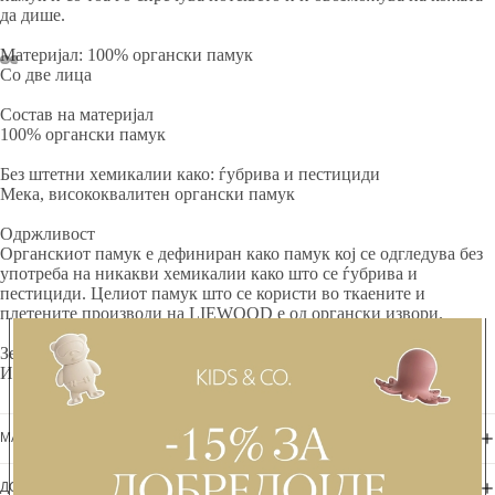
да дише.
Материјал: 100% органски памук
Со две лица
Состав на материјал
100% органски памук
Без штетни хемикалии како: ѓубрива и пестициди
Мека, висококвалитен органски памук
Одржливост
Органскиот памук е дефиниран како памук кој се одгледува без
употреба на никакви хемикалии како што се ѓубрива и
пестициди. Целиот памук што се користи во ткаените и
плетените производи на LIEWOOD е од органски извори.
Земја на производство
Индија
МАТЕРИЈАЛИ + НЕГА
ДОСТАВА + ВРАЌАЊЕ