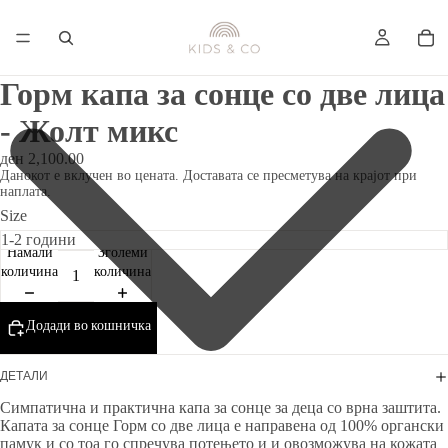
Горм капа за сонце со две лица
- Жолт микс
ден 2,100.00
Данокот е вклучен во цената. Доставата се пресметува на крајот при
наплата.
Size
Намали
Зголеми
количина
количина
Додади во кошничка
ДЕТАЛИ
Симпатична и практична капа за сонце за деца со врна заштита.
Капата за сонце Горм со две лица е направена од 100% органски
памук и со тоа го спречува потењето и и овозможува на кожата