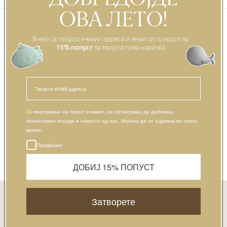
Можеби ќе ви се допадне...
Со внесување на твојот е-маил, се согласуваш да добиваш
ИСКУСТВА НА РОДИТЕЛИТЕ
промотивни понуди и новости од нас. Можеш да се одјавиш во секое
време.
Be the first to write a review
Прифаќам
WRITE A REVIEW
ДОБИЈ 15% ПОПУСТ
No items found
ПРИЈАВИ СЕ НА НАШАТА E-MAIL ЛИСТА
Е-пошта
Затворете
Претплати се