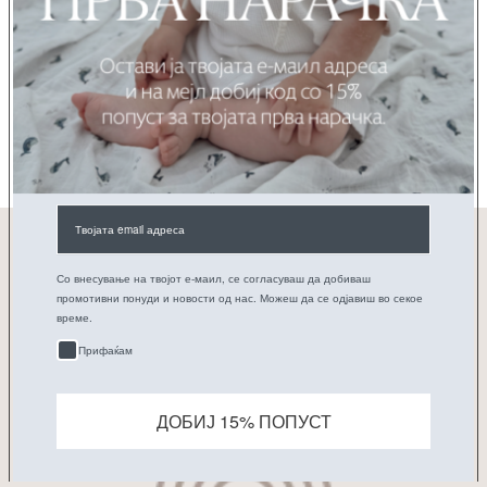
ИСКУСТВА НА РОДИТЕЛИТЕ
Be the first to write a review
WRITE A REVIEW
No items found
ПРИЈАВИ СЕ НА НАШАТА E-MAIL ЛИСТА
Е-пошта
Претплати се
Со внесување на твојот е-маил, се согласуваш да добиваш
промотивни понуди и новости од нас. Можеш да се одјавиш во секое
време.
Прифаќам
ДОБИЈ 15% ПОПУСТ