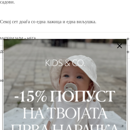
садови.
Секој сет доаѓа со една лажица и една виљушка.
МАТЕРИЈАЛИ + НЕГА
ДОСТАВА + ВРАЌАЊЕ
Можеби ќе ви се допадне...