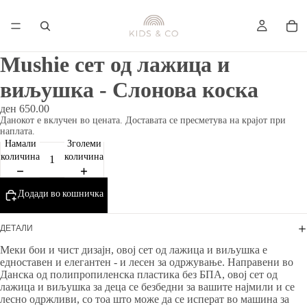
Mushie сет од лажица и
виљушка - Слонова коска
ден 650.00
Данокот е вклучен во цената. Доставата се пресметува на крајот при
наплата.
Намали
Зголеми
количина
количина
Додади во кошничка
ДЕТАЛИ
Меки бои и чист дизајн, овој сет од лажица и виљушка е
едноставен и елегантен - и лесен за одржување. Направени во
Данска од полипропиленска пластика без БПА, овој сет од
лажица и виљушка за деца се безбедни за вашите најмили и се
лесно одржливи, со тоа што може да се исперат во машина за