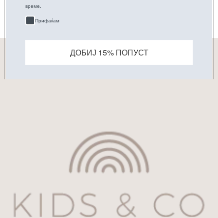
време.
WRITE A REVIEW
Прифаќам
No items found
ПРИЈАВИ СЕ НА НАШАТА E-MAIL ЛИСТА
ДОБИЈ 15% ПОПУСТ
Е-пошта
Претплати се