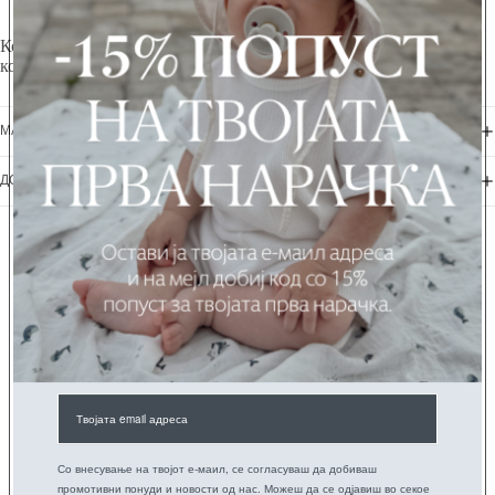
Кога ќе им дозволите на другите да го живеат својот живот,
конечно и вие ќе го живеете вашиот.
МАТЕРИЈАЛИ + НЕГА
ДОСТАВА + ВРАЌАЊЕ
Можеби ќе ви се допадне...
ИСКУСТВА НА РОДИТЕЛИТЕ
Со внесување на твојот е-маил, се согласуваш да добиваш
Be the first to write a review
промотивни понуди и новости од нас. Можеш да се одјавиш во секое