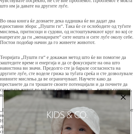
чувствувате посреќно, не сте вие проблемот. Проблемот е моќта
што им ја давате на другите луѓе.
Во оваа книга ќе дознаете дека оддишка ќе ви дадат два
едноставни збора: „Пушти ги“. Така ќе се ослободите од туѓите
мислења, притисоци и судови, од истоштувачкиот круг во кој се
напрегате да ги „менаџирате“ сите нешта и сите луѓе околу себе.
Постои подобар начин да го живеете животот.
Теоријата „Пушти ги“ е докажан метод што ќе ви помогне да
заштедите време и енергија и да се фокусирате на она што
навистина ви значи. Предолго сте ја барале согласноста на
другите луѓе, сте воделе грижа за туѓата среќа и сте дозволувале
нивните мислења да ве ограничуваат. Научете како да
престанете да ги трошите своите потенцијали и да почнете да
создавате живот во кој вие сте на прво место – вашите соништа,
вашите цели, вашата среќа.
„Пушти ги“ е едноставна алатка за која милиони луѓе низ светот
не престануваат да зборуваат, затоа што таа функционира.
Најбрзиот начин да ја преземете контролата над својот живот е
да престанете да се обидувате да контролирате други луѓе и да
се фокусирате на она што можете да го контролирате – себеси.