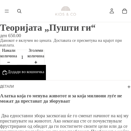
Теоријата „Пушти ги“
ден 650.00
Данокот е вклучен во цената. Доставата се пресметува на крајот при
наплата.
Намали
Зголеми
количина
количина
Додади во кошничка
ДЕТАЛИ
Алатка која го менува животот и за која милиони луѓе не
можат да престанат да зборуваат
Два едноставни збора засекогаш ќе го сменат начинот на кој му
пристапувате на животот. Ако некогаш сте се почувствувале
фрустрирани од обидот да ги постигнете своите цели или да се