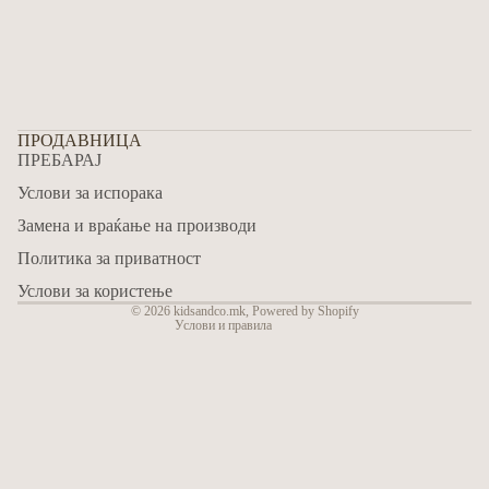
ПРОДАВНИЦА
ПРЕБАРАЈ
Refund policy
Услови за испорака
Privacy policy
Замена и враќање на производи
Terms of service
Политика за приватност
Shipping policy
Contact information
Услови за користење
© 2026
kidsandco.mk
,
Powered by Shopify
Услови и правила