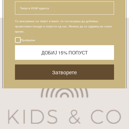
WRITE A REVIEW
No items found
ПРИЈАВИ СЕ НА НАШАТА E-MAIL ЛИСТА
Со внесување на твојот е-маил, се согласуваш да добиваш
Е-пошта
промотивни понуди и новости од нас. Можеш да се одјавиш во секое
Претплати се
време.
Прифаќам
ДОБИЈ 15% ПОПУСТ
Затворете