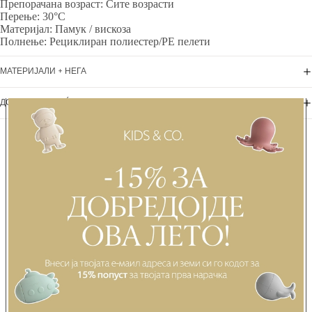
Препорачана возраст: Сите возрасти
Перење: 30°C
Материјал: Памук / вискоза
Полнење: Рециклиран полиестер/PE пелети
МАТЕРИЈАЛИ + НЕГА
ДОСТАВА + ВРАЌАЊЕ
Можеби ќе ви се допадне...
ИСКУСТВА НА РОДИТЕЛИТЕ
Be the first to write a review