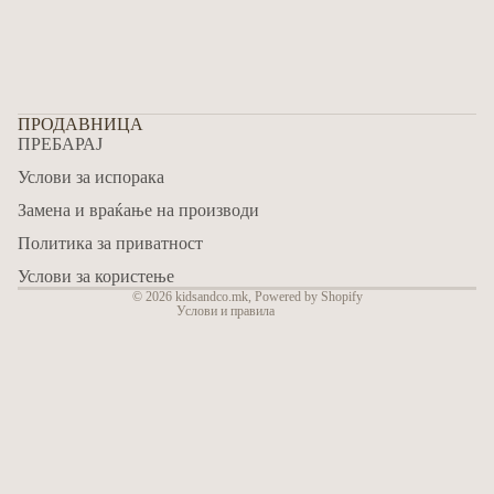
ПРОДАВНИЦА
ПРЕБАРАЈ
Refund policy
Услови за испорака
Privacy policy
Замена и враќање на производи
Terms of service
Политика за приватност
Shipping policy
Contact information
Услови за користење
© 2026
kidsandco.mk
,
Powered by Shopify
Услови и правила