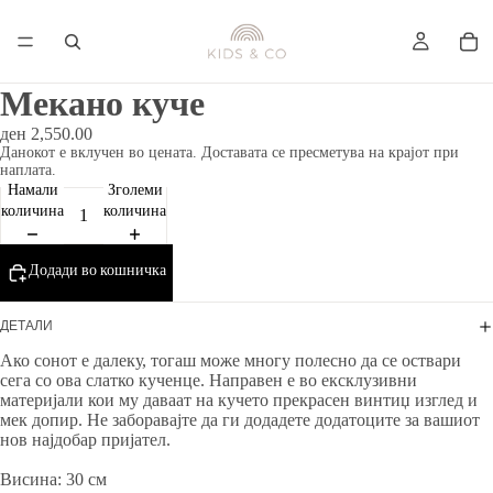
Мекано куче
ден 2,550.00
Данокот е вклучен во цената. Доставата се пресметува на крајот при
наплата.
Намали
Зголеми
количина
количина
Додади во кошничка
ДЕТАЛИ
Ако сонот е далеку, тогаш може многу полесно да се оствари
сега со ова слатко кученце. Направен е во ексклузивни
материјали кои му даваат на кучето прекрасен винтиџ изглед и
мек допир. Не заборавајте да ги додадете додатоците за вашиот
нов најдобар пријател.
Висина: 30 см