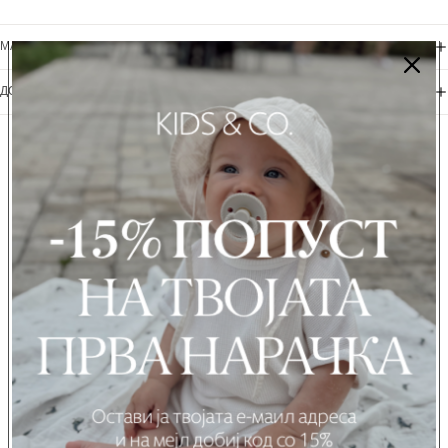
МАТЕРИЈАЛИ + НЕГА
ДОСТАВА + ВРАЌАЊЕ
Можеби ќе ви се допадне...
ИСКУСТВА НА РОДИТЕЛИТЕ
Be the first to write a review
WRITE A REVIEW
No items found