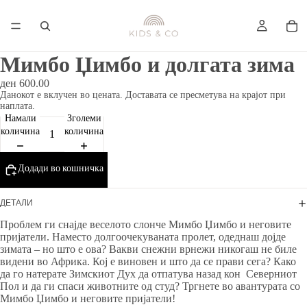
Мимбо Џимбо и долгата зима
ден 600.00
Данокот е вклучен во цената. Доставата се пресметува на крајот при
наплата.
Намали
Зголеми
количина
количина
Додади во кошничка
ДЕТАЛИ
Проблем ги снајде веселото слонче Мимбо Џимбо и неговите
пријатели. Наместо долгоочекуваната пролет, одеднаш дојде
зимата – но што е ова? Вакви снежни врнежи никогаш не биле
видени во Африка. Кој е виновен и што да се прави сега? Како
да го натерате Зимскиот Дух да отпатува назад кон Северниот
Пол и да ги спаси животните од студ? Тргнете во авантурата со
Мимбо Џимбо и неговите пријатели!